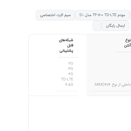
مودم TF-i60 TD-LTE مدل S1
سیم کارت اختصاصی
ارسال رایگان
نوع
شبکه‌های
آنتن
قابل
پشتیبانی
۲G
۳G
۴G
TD-LTE
داخلی از نوع MIMO۴x۴
۴.۵G