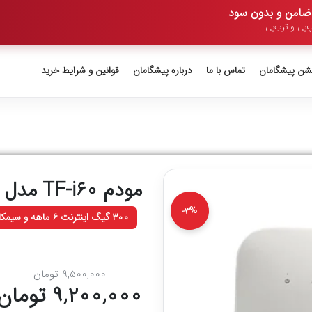
‌پی و ترب‌پی
یشن پیشگامان
تماس با ما
درباره پیشگامان
قوانین و شرایط خرید
مودم TF-i60 مدل S1
-3%
۳۰۰ گیگ اینترنت ۶ ماهه و سیمکارت
9,500,000
تومان
9,200,000
تومان