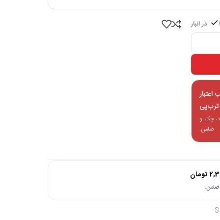
بار
اعتبار
ترب‌پی
د، چک و
ضامن.
2,3
تومان