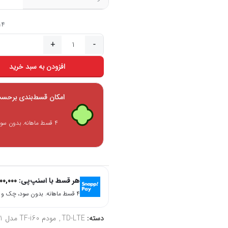
14 در ان
افزودن به سبد خرید
امکان قسط‌بندی برحسب 
۴ قسط ماهانه. بدون سو
هر قسط با اسنپ‌پی:
00,000
۴ قسط ماهانه. بدون سود، چک و ضامن.
دسته:
TD-LTE
,
مودم TF-i60 مدل S1