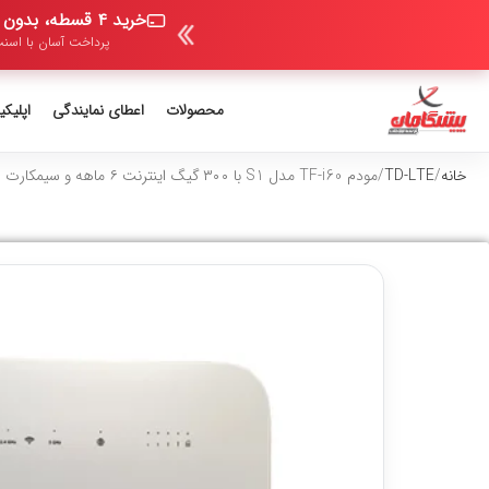
خرید ۴ قسطه، بدون ضامن و بدون سود
پرداخت آسان با اسنپ
محصولات
اعطای نمایندگی
اپلیک
خانه
TD-LTE
مودم TF-i60 مدل S1 با ۳۰۰ گیگ اینترنت ۶ ماهه و سیمکارت