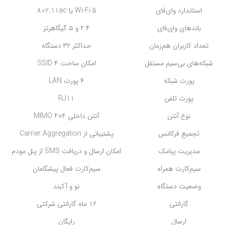
استاندارد وای‌فای
Wi-Fi 5 یا 802.11ac
باندهای وای‌فای
۲.۴ و ۵ گیگاهرتز
تعداد کاربران هم‌زمان
حداکثر ۳۲ دستگاه
شبکه‌های بی‌سیم مستقل
امکان ساخت ۴ SSID
پورت شبکه
۴ پورت LAN
پورت تلفن
RJ11
نوع آنتن
آنتن داخلی MIMO 4×4
تجمیع فرکانس
پشتیبانی از Carrier Aggregation
مدیریت پیامک
امکان ارسال و دریافت SMS از پنل مودم
سیم‌کارت همراه
سیم‌کارت فعال پیشگامان
وضعیت دستگاه
نو و آکبند
گارانتی
۱۲ ماه گارانتی شرکتی
ارسال
رایگان