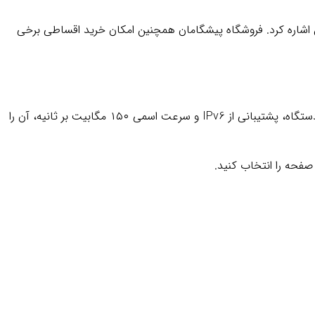
س اشاره کرد. فروشگاه پیشگامان همچنین امکان خرید اقساطی برخی
مودم FD-i40 L1 برای کاربری طراحی شده که یک اتصال 4G رومیزی، ساده و مقرون‌به‌صرفه می‌خواهد. چهار پورت شبکه، اتصال هم‌زمان تا ۱۶ دستگاه، پشتیبانی از IPv6 و سرعت اسمی ۱۵۰ مگابیت بر ثانیه، آن را