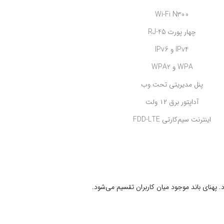
Wi-Fi N300
چهار پورت RJ-45
IPv4 و IPv6
WPA و WPA2
پنل مدیریتی تحت وب
آداپتور برق ۱۲ ولت
اینترنت سیم‌کارتی FDD-LTE
پهنای باند موجود میان کاربران تقسیم می‌شود.