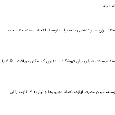
ستند. برای خانواده‌هایی با مصرف متوسط، انتخاب بسته متناسب با
چهار پورت LAN امکان اتصال مستقیم کامپیوتر، صندوق فروشگاهی، پرینتر شبکه و برخی تجهیزات اداری را فراهم می‌کند. مودم به خط تلفن وابسته نیست؛ بنابراین برای فروشگاه یا دفتری که امکان دریافت ADSL یا
مودم سیم‌کارتی L1 را می‌توان برای اتصال دستگاه POS، دستگاه ضبط دوربین یا تجهیزات هوشمند استفاده کرد. پیش از خرید برای دوربین مداربسته، میزان مصرف آپلود، تعداد دوربین‌ها و نیاز به IP ثابت را نیز