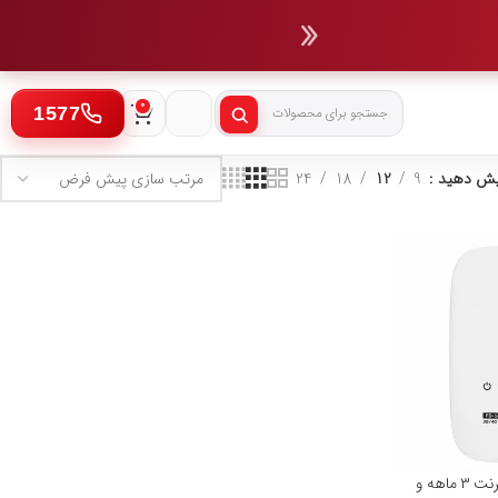
0
یش دهید
9
12
18
24
مودم L1 FD-i40 با ۳۰۰ گیگ اینترنت ۳ ماهه و