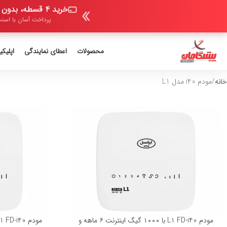
خرید ۴ قسطه، بدون ضامن و بدون سود
پرداخت آسان با اسنپ
محصولات
اعطای نمایندگی
اپلیک
خانه
مودم i40 مدل L1
مودم L1 FD-i40 با ۱۰۰۰ گیگ اینترنت ۶ ماهه و