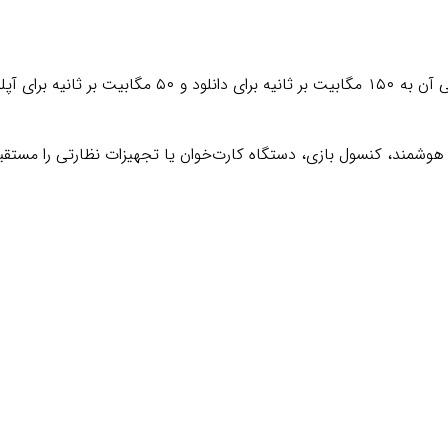
مودم L1 از استاندارد LTE Cat 4 پشتیبانی می‌کند و حد
ید کامپیوتر، تلویزیون هوشمند، کنسول بازی، دستگاه کارت‌خوان یا تجهیزات نظارت